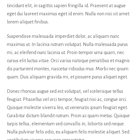
tincidunt elit, in sagittis sapien fringilla id. Praesent at augue
eget dui laoreet maximus eget id enim. Nulla non nisi sit amet
lorem aliquet finibus.
Suspendisse malesuada imperdiet dolor, ac aliquam nunc
maximus ut. In lacinia rutrum volutpat. Nulla malesuada purus
mi, ac eleifend nunc lacinia ut. Proin tempor urna quam, nec
cursus elit luctus vitae. Orci varius natoque penatibus et magnis
dis parturient montes, nascetur ridiculus mus. Morbi nec ipsum
quam. Duis aliquam gravida mi, et posuere purus aliquet eget.
Donec rhoncus augue sed est volutpat, vel scelerisque tellus
feugiat. Phasellus vel orci tempor, feugiat nisi ac, congue orci.
Quisque molestie viverra leo, ut venenatis ipsum feugiat eget.
Curabitur dictum blandit rutrum. Proin ac quam metus. Quisque
turpis tellus, elementum sed convallis in, lobortis sed neque.
Nulla pulvinar felis odio, eu aliquam felis molestie aliquet. Sed
vestibulum viverra arcu non consectetur.