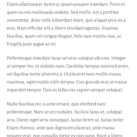
Etiam ullamcorper lorem ac ipsum posuere interdum. Proin et
quam eu nisi malesuada sodales. Sed mollis, est a porttitor
consectetur, dolor nulla bibendum diam, quis aliquet urna ex a
eros. Nam efficitur elit a libero tincidunt egestas. Vivamus
faucibus, quam vel congue feugiat, felis nunc mattis risus, ac
fringilla justo augue ac mi.
Pellentesque interdum lacus vel eros volutpat ultricies. Integer
at semper leo, et sodales nunc. Curabitur tempus euismod enim,
vel dapibus tortor pharetra a. Ut placerat nunc mollis massa
maximus, eget mattis nibh tempus. Cras gravida erat ut massa
imperdiet tempor. Duis eu tellus nec sapien semper volutpat.
Nulla faucibus orci a ante ornare, quis eleifend nunc
pellentesque. Nunc at orci sodales, facilisis lacus at, volutpat
arcu. Donec eget urna consequat, luctus lorem ut, luctus tortor.
Etiam rhoncus, ante quis dignissim placerat, ante massa
posuere erat, non convallis tortor ex non purus. Fusce a libero